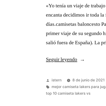
«Yo tenía un viaje de trabaj
encanta decidimos ir toda la
días.camisetas baloncesto Pa
primer viaje de su segundo hi
salió fuera de España). La 
«Tienda
Seguir leyendo
los
angeles
Publicado
istern
8 de junio de 2021
lakers
por
Etiquetas:
mejor camiseta lakers para jug
top 10 camiseta lakers vs
camiseta»