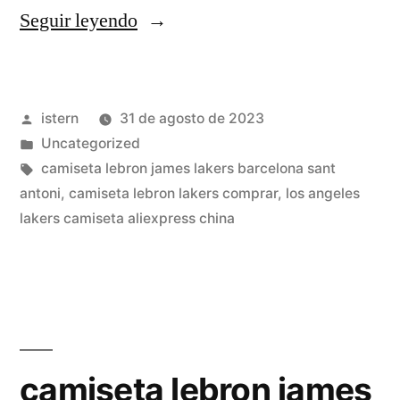
«retro
Seguir leyendo
camiseta
lakers
Publicado
istern
31 de agosto de 2023
32»
por
Publicado
Uncategorized
en
Etiquetas:
camiseta lebron james lakers barcelona sant
antoni
,
camiseta lebron lakers comprar
,
los angeles
lakers camiseta aliexpress china
camiseta lebron james