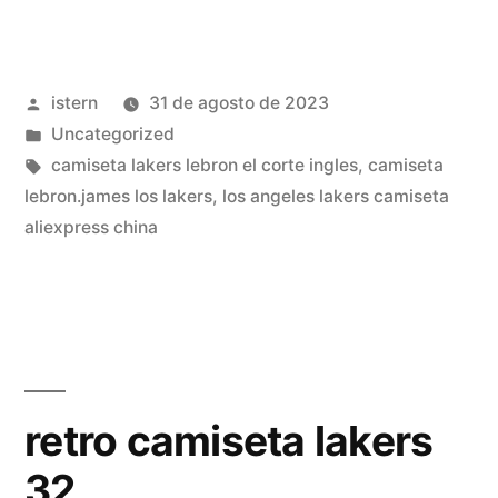
camiseta
lakers»
Publicado
istern
31 de agosto de 2023
por
Publicado
Uncategorized
en
Etiquetas:
camiseta lakers lebron el corte ingles
,
camiseta
lebron.james los lakers
,
los angeles lakers camiseta
aliexpress china
retro camiseta lakers
32