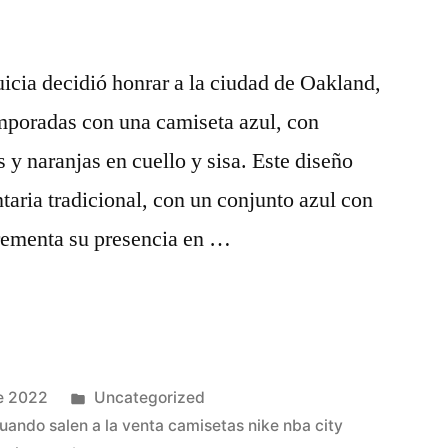
uicia decidió honrar a la ciudad de Oakland,
mporadas con una camiseta azul, con
s y naranjas en cuello y sisa. Este diseño
taria tradicional, con un conjunto azul con
ncrementa su presencia en …
Publicado
e 2022
Uncategorized
en
uando salen a la venta camisetas nike nba city