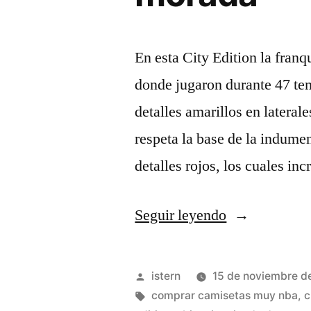
En esta City Edition la franq
donde jugaron durante 47 te
detalles amarillos en laterale
respeta la base de la indumen
detalles rojos, los cuales i
«Comprar
Seguir leyendo
camiseta
los
Publicado
istern
15 de noviembre d
angeles
por
Etiquetas:
comprar camisetas muy nba
,
c