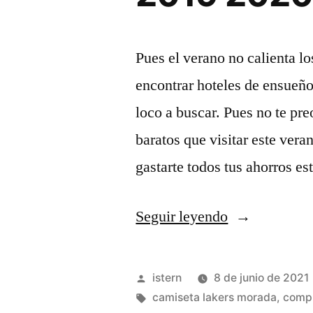
Pues el verano no calienta l
encontrar hoteles de ensueño 
loco a buscar. Pues no te pre
baratos que visitar este ver
gastarte todos tus ahorros e
«Comprar
Seguir leyendo
camiseta
los
Publicado
istern
8 de junio de 2021
angeles
por
Etiquetas:
camiseta lakers morada
,
compr