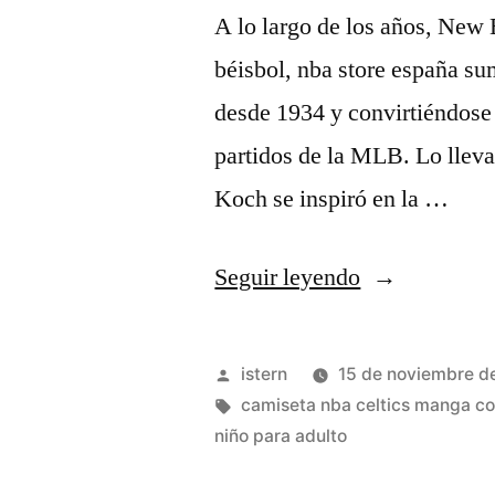
A lo largo de los años, New 
béisbol, nba store españa su
desde 1934 y convirtiéndose 
partidos de la MLB. Lo llev
Koch se inspiró en la …
«comprar
Seguir leyendo
de
lebron
Publicado
istern
15 de noviembre d
james
por
Etiquetas:
camiseta nba celtics manga co
niño para adulto
lakers
barata»