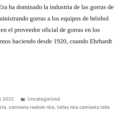
Era ha dominado la industria de las gorras de
ministrando gorras a los equipos de béisbol
en el proveedor oficial de gorras en los
amos haciendo desde 1920, cuando Ehrhardt
Publicado
e 2022
Uncategorized
en
rta
,
camiseta reebok nba
,
tallas nba camiseta talla