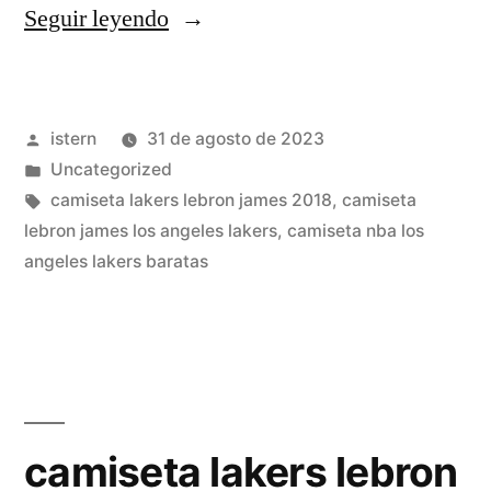
«camiseta
Seguir leyendo
casual
lakers»
Publicado
istern
31 de agosto de 2023
por
Publicado
Uncategorized
en
Etiquetas:
camiseta lakers lebron james 2018
,
camiseta
lebron james los angeles lakers
,
camiseta nba los
angeles lakers baratas
camiseta lakers lebron