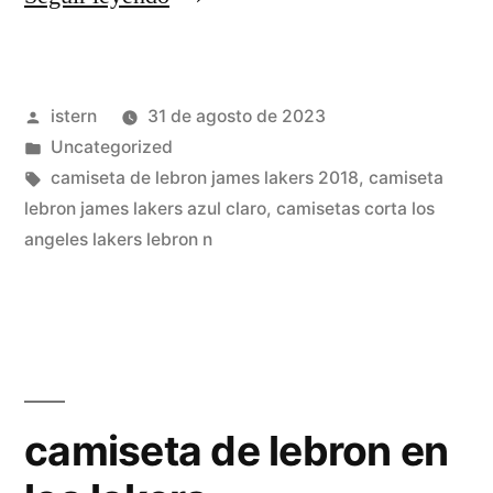
bryant
camiseta
Publicado
istern
31 de agosto de 2023
en
por
Publicado
Uncategorized
tienda
en
Etiquetas:
camiseta de lebron james lakers 2018
,
camiseta
lakers»
lebron james lakers azul claro
,
camisetas corta los
angeles lakers lebron n
camiseta de lebron en