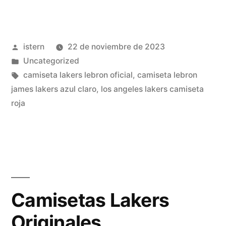
Lebron
James
Publicado
istern
22 de noviembre de 2023
Lakers
por
Publicado
Uncategorized
Precio»
en
Etiquetas:
camiseta lakers lebron oficial
,
camiseta lebron
james lakers azul claro
,
los angeles lakers camiseta
roja
Camisetas Lakers
Originales