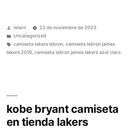
Lakers
Originales»
Publicado
istern
22 de noviembre de 2023
por
Publicado
Uncategorized
en
Etiquetas:
camiseta lakers lebron
,
camiseta lebron james
lakers 2019
,
camiseta lebron james lakers azul claro
kobe bryant camiseta
en tienda lakers