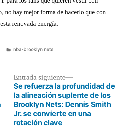
 Y para los fans que quieren vestir con
po, no hay mejor forma de hacerlo que con
 esta renovada energía.
Publicado
nba-brooklyn nets
en
a
Entrada
Entrada siguiente
r:
siguiente:
Se refuerza la profundidad de
la alineación suplente de los
a
Brooklyn Nets: Dennis Smith
Jr. se convierte en una
rotación clave