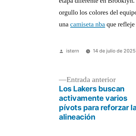
etapa diferente en Brooklyn.
orgullo los colores del equi
una
camiseta nba
que refleje
Publicado
istern
14 de julio de 2025
por
Entrad
Entrada anterior
anterio
Los Lakers buscan
Navegación
activamente varios
pívots para reforzar l
de
alineación
entradas