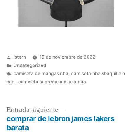
Publicado
istern
15 de noviembre de 2022
por
Publicado
Uncategorized
en
Etiquetas:
camiseta de mangas nba
,
camiseta nba shaquille o
neal
,
camiseta supreme x nike x nba
Entrada
Entrada siguiente
siguiente:
comprar de lebron james lakers
Navegación
barata