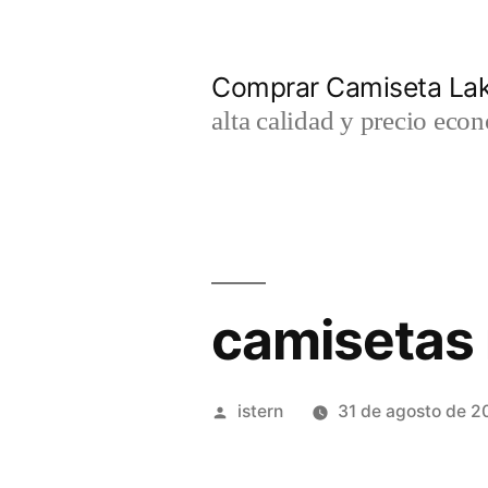
Saltar
al
Comprar Camiseta Lak
contenido
alta calidad y precio eco
camisetas r
Publicado
istern
31 de agosto de 2
por