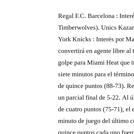
Regal F.C. Barcelona : Inte
Timberwolves). Unics Kazan 
York Knicks : Interés por M
convertirá en agente libre a
golpe para Miami Heat que tu
siete minutos para el términ
de quince puntos (88-73). R
un parcial final de 5-22. Al 
de cuatro puntos (75-71), el 
minuto de juego del último c
quince puntos cada uno fue