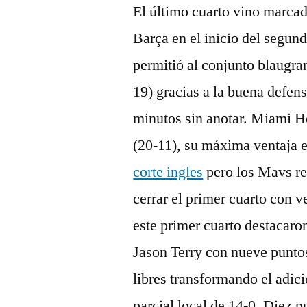
El último cuarto vino marcad
Barça en el inicio del segun
permitió al conjunto blaugra
19) gracias a la buena defens
minutos sin anotar. Miami He
(20-11), su máxima ventaja e
corte ingles
pero los Mavs re
cerrar el primer cuarto con v
este primer cuarto destacar
Jason Terry con nueve puntos
libres transformando el adic
parcial local de 14-0. Diez 