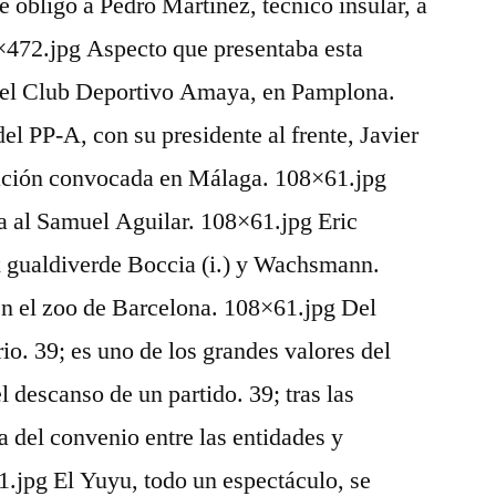
 obligó a Pedro Martínez, técnico insular, a
6×472.jpg Aspecto que presentaba esta
del Club Deportivo Amaya, en Pamplona.
l PP-A, con su presidente al frente, Javier
tación convocada en Málaga. 108×61.jpg
ta al Samuel Aguilar. 108×61.jpg Eric
x gualdiverde Boccia (i.) y Wachsmann.
n el zoo de Barcelona. 108×61.jpg Del
io. 39; es uno de los grandes valores del
l descanso de un partido. 39; tras las
 del convenio entre las entidades y
1.jpg El Yuyu, todo un espectáculo, se