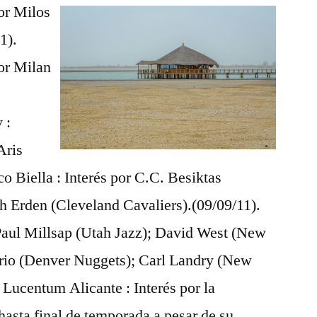
por Milos
1).
por Milan
 :
Aris
o Biella : Interés por C.C. Besiktas
h Erden (Cleveland Cavaliers).(09/09/11).
 Paul Millsap (Utah Jazz); David West (New
rio (Denver Nuggets); Carl Landry (New
 Lucentum Alicante : Interés por la
hasta final de temporada a pesar de su