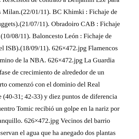
s Milan.(22/01/11). BC Khimki : Fichaje de
gets).(21/07/11). Obradoiro CAB : Fichaje
(10/08/11). Baloncesto León : Fichaje de
l ISB).(18/09/11). 626×472.jpg Flamencos
camino de la NBA. 626×472.jpg La Guardia
 fase de crecimiento de alrededor de un
uarto comenzó con el dominio del Real
(40-31; 42-33) y diez puntos de diferencia
uentro Tomic recibió un golpe en la nariz por
banquillo. 626×472.jpg Vecinos del barrio
servan el agua que ha anegado dos plantas