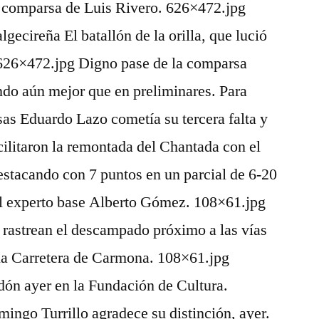
 la comparsa de Luis Rivero. 626×472.jpg
lgecireña El batallón de la orilla, que lució
 626×472.jpg Digno pase de la comparsa
ando aún mejor que en preliminares. Para
sas Eduardo Lazo cometía su tercera falta y
acilitaron la remontada del Chantada con el
stacando con 7 puntos en un parcial de 6-20
el experto base Alberto Gómez. 108×61.jpg
o rastrean el descampado próximo a las vías
 la Carretera de Carmona. 108×61.jpg
dón ayer en la Fundación de Cultura.
ngo Turrillo agradece su distinción, ayer.