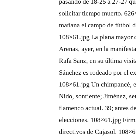
pasando de 18-25 a 27-27 que
solicitar tiempo muerto. 62
mañana el campo de fútbol 
108×61.jpg La plana mayor de
Arenas, ayer, en la manifes
Rafa Sanz, en su última visi
Sánchez es rodeado por el e
108×61.jpg Un chimpancé, e
Nido, sonriente; Jiménez, ser
flamenco actual. 39; antes de
elecciones. 108×61.jpg Firma
directivos de Cajasol. 108×6