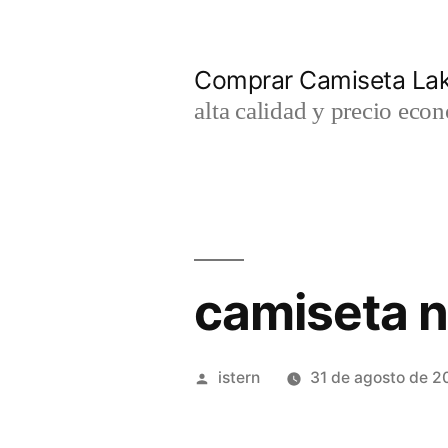
Saltar
al
Comprar Camiseta Lak
contenido
alta calidad y precio eco
camiseta n
Publicado
istern
31 de agosto de 2
por