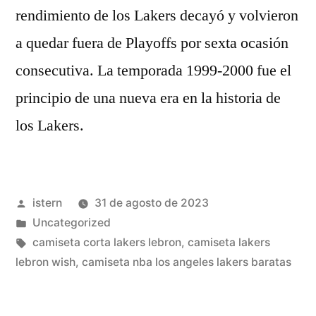
rendimiento de los Lakers decayó y volvieron
a quedar fuera de Playoffs por sexta ocasión
consecutiva. La temporada 1999-2000 fue el
principio de una nueva era en la historia de
los Lakers.
Publicado
istern
31 de agosto de 2023
por
Publicado
Uncategorized
en
Etiquetas:
camiseta corta lakers lebron
,
camiseta lakers
lebron wish
,
camiseta nba los angeles lakers baratas