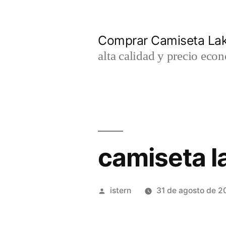
Saltar
al
Comprar Camiseta Lak
contenido
alta calidad y precio eco
camiseta l
Publicado
istern
31 de agosto de 2
por