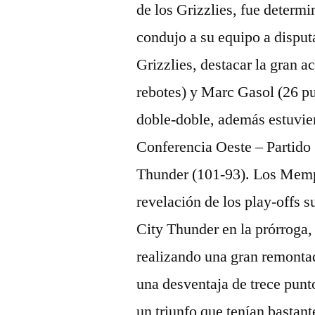
de los Grizzlies, fue determi
condujo a su equipo a dispu
Grizzlies, destacar la gran 
rebotes) y Marc Gasol (26 p
doble-doble, además estuvi
Conferencia Oeste – Partido
Thunder (101-93). Los Memph
revelación de los play-offs
City Thunder en la prórroga,
realizando una gran remontad
una desventaja de trece punt
un triunfo que tenían bastant