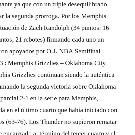
nante ya que con un triple desequilibrado
tar la segunda prorroga. Por los Memphis
actuación de Zach Randolph (34 puntos; 16
untos; 21 rebotes) firmando cada uno un
eron apoyados por O.J. NBA Semifinal
 3 : Memphis Grizzlies – Oklahoma City
is Grizzlies continuan siendo la auténtica
 sumando la segunda victoria sobre Oklahoma
 parcial 2-1 en la serie para Memphis,
a en el último cuarto que había iniciado con
os (63-76). Los Thunder no supieron rematar
e encauzado al término del tercer cuarto y el