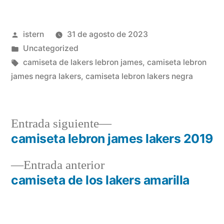
Publicado
istern
31 de agosto de 2023
por
Publicado
Uncategorized
en
Etiquetas:
camiseta de lakers lebron james
,
camiseta lebron
james negra lakers
,
camiseta lebron lakers negra
Entrada
Entrada siguiente
siguiente:
camiseta lebron james lakers 2019
Navegación
Entrada
Entrada anterior
de
anterior:
camiseta de los lakers amarilla
entradas