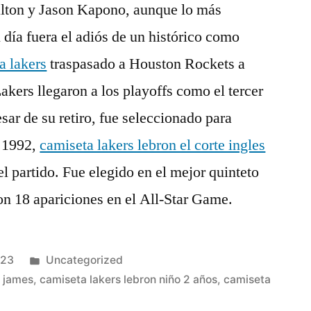
ton y Jason Kapono, aunque lo más
 día fuera el adiós de un histórico como
a lakers
traspasado a Houston Rockets a
akers llegaron a los playoffs como el tercer
sar de su retiro, fue seleccionado para
e 1992,
camiseta lakers lebron el corte ingles
partido. Fue elegido en el mejor quinteto
on 18 apariciones en el All-Star Game.
Publicado
023
Uncategorized
en
n james
,
camiseta lakers lebron niño 2 años
,
camiseta