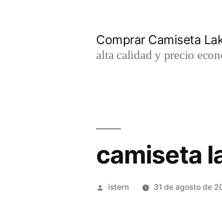
Saltar
al
Comprar Camiseta Lak
contenido
alta calidad y precio eco
camiseta la
Publicado
istern
31 de agosto de 2
por