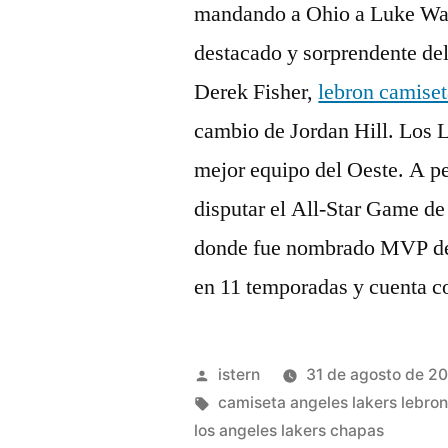
mandando a Ohio a Luke Wal
destacado y sorprendente del
Derek Fisher,
lebron camiset
cambio de Jordan Hill. Los L
mejor equipo del Oeste. A pe
disputar el All-Star Game d
donde fue nombrado MVP del 
en 11 temporadas y cuenta c
Publicado
istern
31 de agosto de 2
por
Etiquetas:
camiseta angeles lakers lebro
los angeles lakers chapas