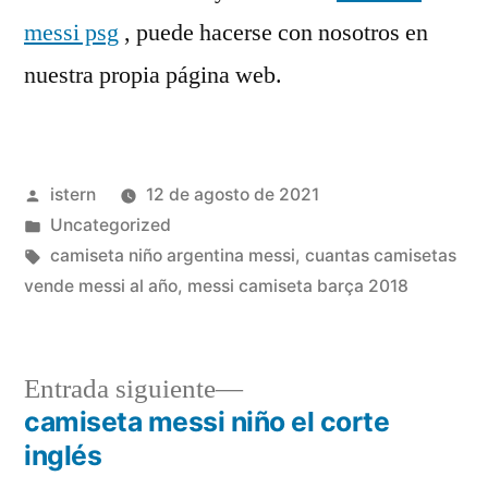
messi psg
, puede hacerse con nosotros en
nuestra propia página web.
Publicado
istern
12 de agosto de 2021
por
Publicado
Uncategorized
en
Etiquetas:
camiseta niño argentina messi
,
cuantas camisetas
vende messi al año
,
messi camiseta barça 2018
Entrada
Entrada siguiente
siguiente:
camiseta messi niño el corte
Navegación
inglés