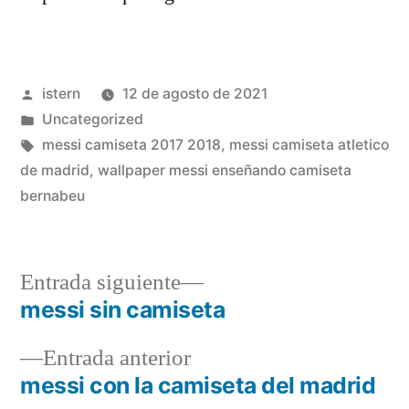
Publicado
istern
12 de agosto de 2021
por
Publicado
Uncategorized
en
Etiquetas:
messi camiseta 2017 2018
,
messi camiseta atletico
de madrid
,
wallpaper messi enseñando camiseta
bernabeu
Entrada
Entrada siguiente
siguiente:
messi sin camiseta
Navegación
Entrada
Entrada anterior
de
anterior:
messi con la camiseta del madrid