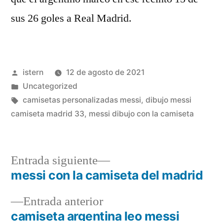
sus 26 goles a Real Madrid.
Publicado
istern
12 de agosto de 2021
por
Publicado
Uncategorized
en
Etiquetas:
camisetas personalizadas messi
,
dibujo messi
camiseta madrid 33
,
messi dibujo con la camiseta
Entrada
Entrada siguiente
siguiente:
messi con la camiseta del madrid
Navegación
Entrada
Entrada anterior
de
anterior:
camiseta argentina leo messi