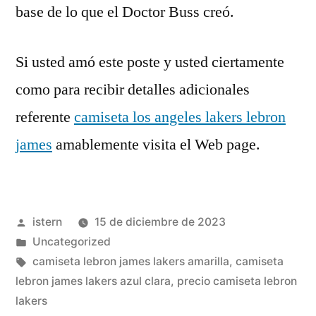
base de lo que el Doctor Buss creó.
Si usted amó este poste y usted ciertamente
como para recibir detalles adicionales
referente
camiseta los angeles lakers lebron
james
amablemente visita el Web page.
Publicado
istern
15 de diciembre de 2023
por
Publicado
Uncategorized
en
Etiquetas:
camiseta lebron james lakers amarilla
,
camiseta
lebron james lakers azul clara
,
precio camiseta lebron
lakers